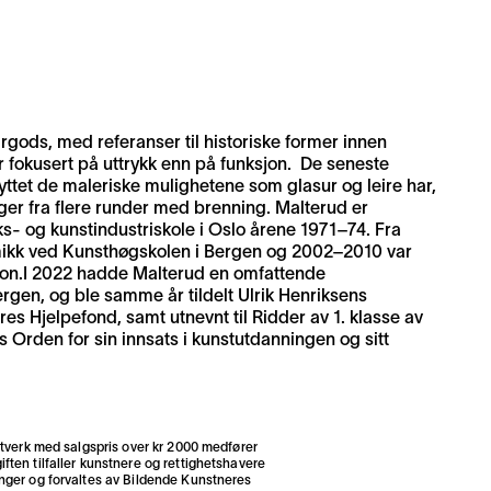
gods, med referanser til historiske former innen
er fokusert på uttrykk enn på funksjon. De seneste
nyttet de maleriske mulighetene som glasur og leire har,
ger fra flere runder med brenning. Malterud er
s- og kunstindustriskole i Oslo årene 1971–74. Fra
mikk ved Kunsthøgskolen i Bergen og 2002–2010 var
jon.I 2022 hadde Malterud en omfattende
ergen, og ble samme år tildelt Ulrik Henriksens
es Hjelpefond, samt utnevnt til Ridder av 1. klasse av
 Orden for sin innsats i kunstutdanningen og sitt
stverk med salgspris over kr 2000 medfører
ften tilfaller kunstnere og rettighetshavere
inger og forvaltes av
Bildende Kunstneres