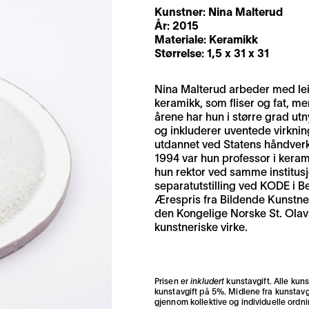
Kunstner:
Nina Malterud
År: 2015
Materiale: Keramikk
Størrelse: 1,5 x 31 x 31
Nina Malterud arbeder med leir
keramikk, som fliser og fat, m
årene har hun i større grad ut
og inkluderer uventede virknin
utdannet ved Statens håndverk
1994 var hun professor i kera
hun rektor ved samme institus
separatutstilling ved KODE i B
Ærespris fra Bildende Kunstner
den Kongelige Norske St. Olavs
kunstneriske virke.
Prisen er
inkludert
kunstavgift. Alle kun
kunstavgift på 5%. Midlene fra kunstavgi
gjennom kollektive og individuelle ordn