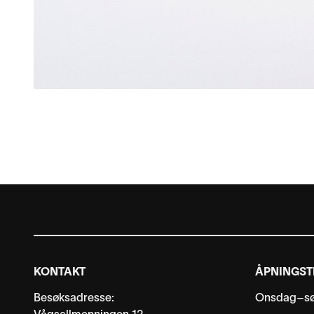
KONTAKT
ÅPNINGST
Besøksadresse:
Onsdag–sø